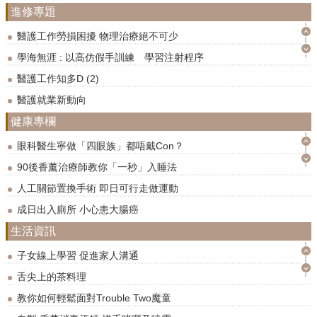
進修專題
秋冬轉季鼻敏感來襲 中西醫紓緩不適有妙法
長者認知障礙不可逆 食得有「營」延緩腦退化
醫護工作勞損困擾 物理治療絕不可少
冠心病死亡率高 及早認識膽固醇之好與壞
學海無涯 : 以高仿假手訓練 學習注射程序
壓瘡預防治療要趁早 照顧患者少煩惱
醫護工作知多D (2)
產前產後媽媽護理 — 懷孕期常見不適與併發症及坐月進補食療
醫護就業新動向
心腦血管疾病患病初期難偵測 及早診斷和治療刻不容緩
健康專欄
醫護行業的另一選擇 由復康做起
壓瘡問題難治癒 營養飲食不可少
政府大量投放資源 安老服務入行最佳時機
眼科醫生寧做「四眼族」都唔戴Con？
專科醫生、營養學家為育嬰從業員解讀黃疸、濕疹、敏感性哮喘常見初生嬰兒問題
學海無涯 : 助護課程 勁受 DSE畢業生歡迎
90後香薰治療師教你「一秒」入睡法
「如何預防骨質疏鬆？ 骨骼健康與飲食營養」
醫護界搶人潮支援人員亦吃香 — 東方日報
人工關節置換手術 即日可行走做運動
忽視腸道瘜肉 隨時患上大腸癌
香港人口老化問題嚴重 安老政策成重要議題
成日出入廁所 小心患大腸癌
做個健康媽媽——學習產後護理及痛症保健法
醫護工作知多D
生活資訊
BB心型脷唔係CUTE 可能係「黐脷筋」
趕走體內「壞膽」－ 認識心臟健康與植物固醇的關係及護心飲食法
優生優育市場龐大 捉緊時機將興趣變成工作
醫生教你急救「髮」術
子女線上學習 促進家人溝通
認識常見眼睛疾病之成因及護眼保健法
安老服務業持續人手短缺•香港醫護學會招聘日
營養師拆解「M到大晒」原因
舌尖上的茶料理
關節問題可大可小 鹿筋固本培元防筋骨勞損
護士供應捉襟見肘•業界望引入新力軍
皮膚中的不速之客黑色素瘤
教你如何輕鬆面對Trouble Two魔童
中醫常見癌症治療及營養食療分享講座 第二場 免費講座
香港醫護學會課程畢業個案
「洋蔥式」穿衣免小孩著涼