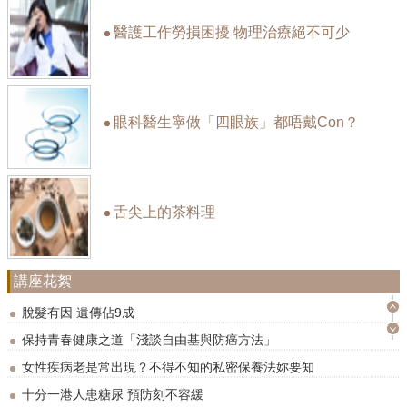
醫護工作勞損困擾 物理治療絕不可少
眼科醫生寧做「四眼族」都唔戴Con？
舌尖上的茶料理
講座花絮
脫髮有因 遺傳佔9成
保持青春健康之道「淺談自由基與防癌方法」
女性疾病老是常出現？不得不知的私密保養法妳要知
十分一港人患糖尿 預防刻不容緩