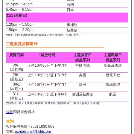
5:15pm- 5:45pm
法國
5:45pm – 6:15pm
日本
31/1 (星期日)
1:20pm – 1:50pm
奧地利
1:50pm – 2:20pm
新西蘭
*備注: 主辦機構保留對節目調動及更改之權利而不作另行通告。
主題教育及職業日:
展覽日期
*
開放時間
主題教育日
主題職業日
講座系列
講座系列
28/1
上午10時30分至下午7時
中國內地
廚藝及烘焙
(星期四)
29/1
上午10時30分至下午7時
美國
機電工程
(星期五)
30/1
上午10時30分至下午7時
歐洲
職場實習
(星期六)
31/1
上午10時30分至下午6時
澳洲及新西蘭
航空
(星期日)
(*開放給公眾人士免費入場參觀, 展覽會每日關閉前 45 分鐘停止參觀人士進場)
按此
瀏覽展會網址
查詢
客戶服務熱線: (852) 1830 668
電郵:
exhibitions@hktdc.org