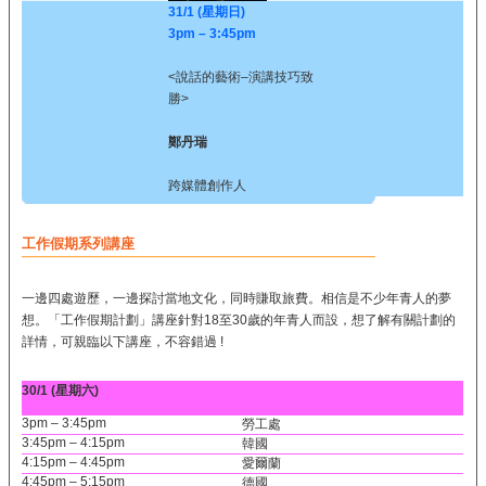
31/1 (星期日)
3pm – 3:45pm
<說話的藝術–演講技巧致
勝>
鄭丹瑞
跨媒體創作人
工作假期系列講座
一邊四處遊歷，一邊探討當地文化，同時賺取旅費。相信是不少年青人的夢
想。「工作假期計劃」講座針對18至30歲的年青人而設，想了解有關計劃的
詳情，可親臨以下講座，不容錯過 !
30/1 (星期六)
3pm – 3:45pm
勞工處
3:45pm – 4:15pm
韓國
4:15pm – 4:45pm
愛爾蘭
4:45pm – 5:15pm
德國