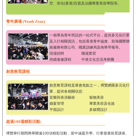
空、崇光(香港)百貨及法國專業美容學院等。
青年廣場 (Youth Zone)
一個專為青年而設的一站式平台，提供多元化行業
及入行相關資訊，包括香港青年協會、前海國際聯
絡服務有限公司、職業訓練局及南華早報等。
現場招聘
職場實習
持續進修課程
中港文化交流考察團
創意教育課程
創意教育課程是展會焦點之一，博覽網羅多元化行
業，提供各相關信息:
音樂與表演藝術
寵物美容
婚宴管理
專業美容及化妝
平面設計
多媒體設計
超過100場精彩活動:
博覽舉行期間將舉辦逾100項精彩活動，當中涵蓋升學、行業發展前景講座、