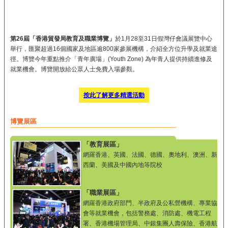
第26屆「香港貿發局教育及職業博覽」
於1月28至31日假灣仔會議展覽中心
舉行，匯聚超過16個國家及地區逾800家參展機構，介紹全方位升學及就業途
徑。博覽今年
重點推介
「青年廣場」(Youth Zone) 為年青人提供持續進修及
就業機會。博覽開放給公眾人士免費入場參觀。
按此了解更多精選活動
博覽展區
「教育展區」
網羅香港、英國、法國、德國、奧地利、澳洲、新
西蘭、美國及中國內地等院校
「職業展區」
網羅香港政府部門、半政府及公私營機構、專業協
會等就業機會，包括警務處、消防處、機電工程
署、香港機場管理局、中銀集團人壽保險、香港航