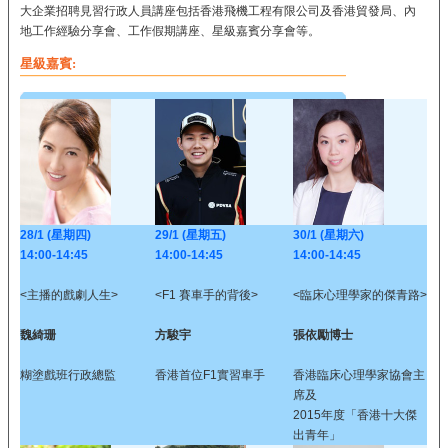
大企業招聘見習行政人員講座包括香港飛機工程有限公司及香港貿發局、內
地工作經驗分享會、工作假期講座、星級嘉賓分享會等。
星級嘉賓:
28/1 (星期四)
29/1 (星期五)
30/1 (星期六)
14:00-14:45
14:00-14:45
14:00-14:45
<主播的戲劇人生>
<F1 賽車手的背後>
<臨床心理學家的傑青路>
魏綺珊
方駿宇
張依勵博士
糊塗戲班行政總監
香港首位F1實習車手
香港臨床心理學家協會主
席及
2015年度「香港十大傑
出青年」