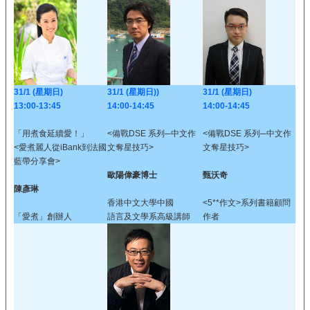
31/1 (星期日)
31/1 (星期日))
31/1 (星期日)
13:00-13:45
14:00-14:45
14:00-14:45
「用煮食延續愛！」
<備戰DSE 系列─中文作
<備戰DSE 系列─中文作
<愛煮麗人從iBank到法國
文奪星技巧>
文奪星技巧>
藍帶分享會>
歐陽偉豪博士
甄沃奇
陳彥琳
香港中文大學中國
<5**作文>系列書籍顧問
「愛煮」創辦人
語言及文學系高級講師
作者