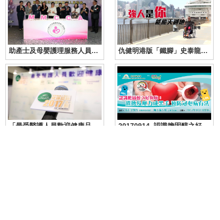
助產士及母嬰護理服務人員協會成立儀式暨產前產後媽媽護理免費講座
仇健明港版「鐵腳」史泰龍食肉菌險奪命
「最受醫護人員歡迎健康品牌大獎2017」頒獎典禮
20170914_認識膽固醇之好與壞：遺傳及壓力成黑手 預防冠心病有法
20170624_了解初生嬰兒常見疾病與護理及產後媽媽營養補充_part A
20170624_了解初生嬰兒常見疾病與護理及產後媽媽營養補充_part B