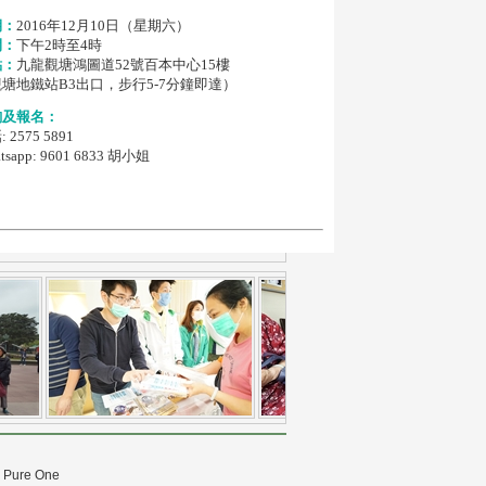
期：
2016年12月10日（星期六）
間：
下午2時至4時
點：
九龍觀塘鴻圖道52號百本中心15樓
塘地鐵站B3出口，步行5-7分鐘即達）
詢及報名：
 2575 5891
tsapp: 9601 6833 胡小姐
y
Pure One