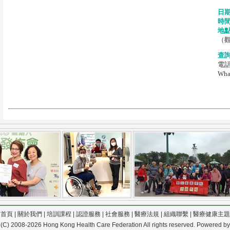
日
時
地
（觀
查
電話:
Wha
首頁
|
關於我們
|
培訓課程
|
認證服務
|
社會服務
|
醫療法規
|
組織聯繫
|
醫療健康主題
 (C) 2008-2026 Hong Kong Health Care Federation All rights reserved. Powered b