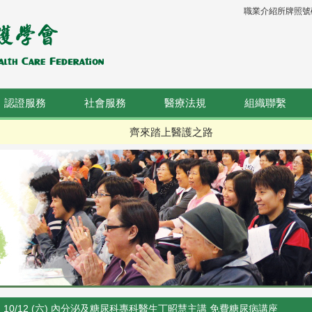
職業介紹所牌照號碼：
認證服務
社會服務
醫療法規
組織聯繫
齊來踏上醫護之路
10/12 (六) 內分泌及糖尿科專科醫生丁昭慧主講 免費糖尿病講座