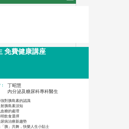
人生 免費健康講座
者：
丁昭慧
內分泌及糖尿科專科醫生
 加強對胰島素的認識
 注射胰島素須知
 低血糖的處理
 精明飲食選擇
 糖尿病治療新趨勢
 與「胰」共舞，快樂人生小貼士