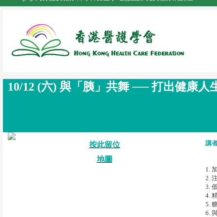
10/12 (六) 與「胰」共舞 ── 打出健康
講
按此留位
地圖
1.
2.
3.
4.
5.
6.