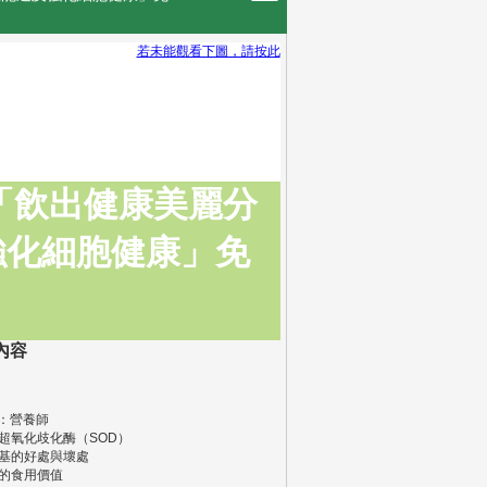
若未能觀看下圖，請按此
:1分)「飲出健康美麗分
強化細胞健康」免
內容
：營養師
認識超氧化歧化酶（SOD）
自由基的好處與壞處
莓的食用價值