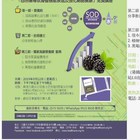
第二節
分享飲
第三節
1. 
2. 
3. 黑
日期：
時間：
地點：
（港鐵
站L6
對象：
查詢及
電話: