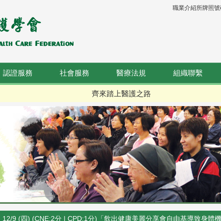
職業介紹所牌照號碼：
認證服務
社會服務
醫療法規
組織聯繫
齊來踏上醫護之路
12/9 (四) (CNE:2分 | CPD:1分)「飲出健康美麗分享會自由基導