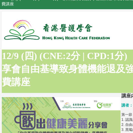
費講座
12/9 (四) (CNE:2分 | CPD
享會自由基導致身體機能退及
費講座
講座
講者：
第一節
1. 
2. 
3. 黑