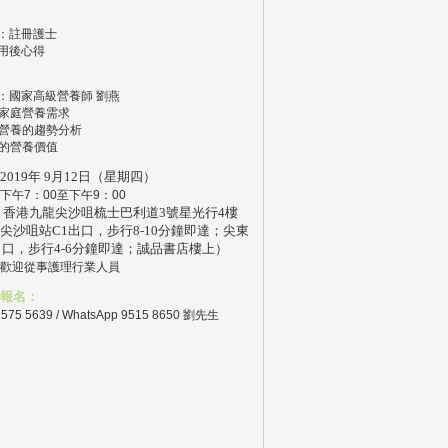
：註冊護士
用後心得
：國家高級營養師 劉燕
現今家庭營養需求
植物營養的趨勢分析
莓的營養價值
2019年 9月12日（星期四）
下午7：00至下午9：00
香港九龍尖沙咀梳士巴利道3號星光行4樓
尖沙咀站C1出口，步行8-10分鐘即達；尖東
出口，步行4-6分鐘即達；誠品書店樓上）
歡迎從事護理行業人員
報名：
2575 5639 / WhatsApp 9515 8650 劉先生