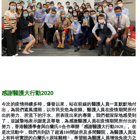
感謝醫護大行動2020
今次的疫情持續多時，爆發以來，站在前線的醫護人員一直默默地付
出，為我們遮風擋雨，以市民安危為依歸。醫護人員在疫情期間所付
出的努力、所流下的汗水、所表現出來的專業，我們都深深地感受到
了，並誠摯地表示謝意及尊敬，為感激醫護人員在疫情期間所付出的
努力，香港醫護學會與白蘭氏®合作舉辦「感謝醫護大行動2020」。在
是次活動中，我們共到訪了超過100間診所及多間醫院，為醫護人員送
上有科研實證的白蘭氏®原味雞精^，希望能為醫護人員增強免疫力之