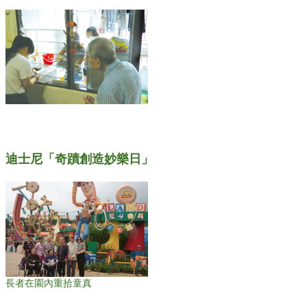
迪士尼「奇蹟創造妙樂日」
長者在園內重拾童真