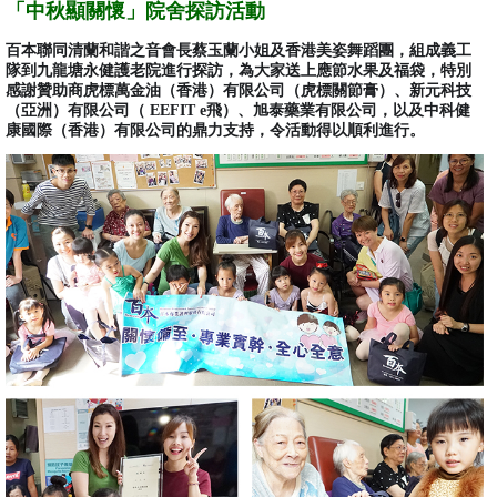
「中秋顯關懷」院舍探訪活動
百本聯同清蘭和諧之音會長蔡玉蘭小姐及香港美姿舞蹈團，組成義工
隊到九龍塘永健護老院進行探訪，為大家送上應節水果及福袋，特別
感謝贊助商虎標萬金油（香港）有限公司（虎標關節膏）、新元科技
（亞洲）有限公司（ EEFIT e飛）、旭泰藥業有限公司，以及中科健
康國際（香港）有限公司的鼎力支持，令活動得以順利進行。