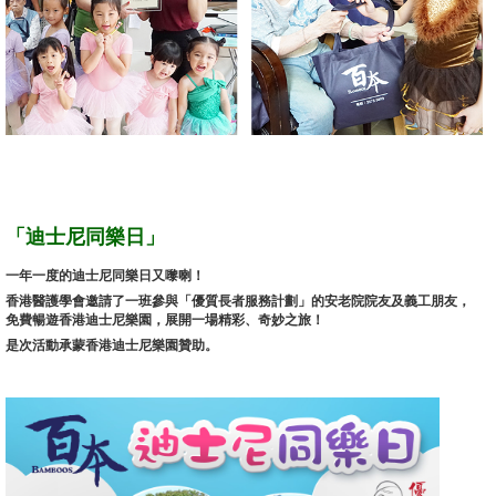
「
迪士尼同樂日
」
一年一度的迪士尼同樂日又嚟喇！
香港醫護學會邀請了一班參與「優質長者服務計劃」的安老院院友及義工朋友
，
免費暢遊香港迪士尼樂園，展開一場精彩、奇妙之旅！
是次活動承蒙香港迪士尼樂園贊助。