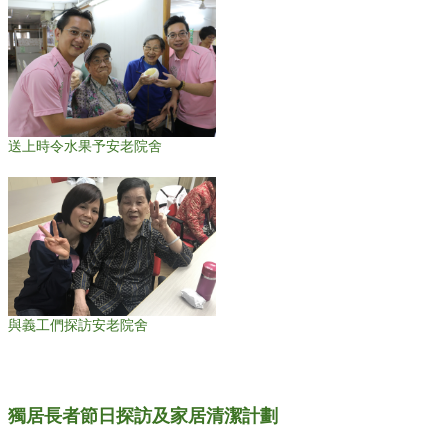
送上時令水果予安老院舍
與義工們探訪安老院舍
獨居長者節日探訪及家居清潔計劃