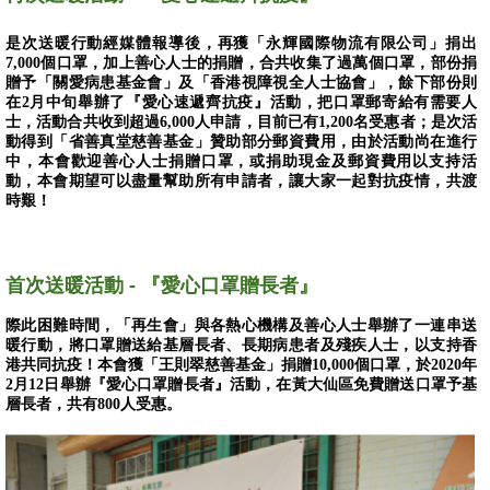
是次送暖行動經媒體報導後，再獲「永輝國際物流有限公司」捐出
7,000個口罩，加上善心人士的捐贈，合共收集了過萬個口罩，部份捐
贈予「關愛病患基金會」及「香港視障視全人士協會」，餘下部份則
在2月中旬舉辦了『愛心速遞齊抗疫』活動，把口罩郵寄給有需要人
士，活動合共收到超過6,000人申請，目前已有1,200名受惠者；是次活
動得到「省善真堂慈善基金」贊助部分郵資費用，由於活動尚在進行
中，本會歡迎善心人士捐贈口罩，或捐助現金及郵資費用以支持活
動，本會期望可以盡量幫助所有申請者，讓大家一起對抗疫情，共渡
時艱！
首次送暖活動 - 『愛心口罩贈長者』
際此困難時間，「再生會」與各熱心機構及善心人士舉辦了一連串送
暖行動，將口罩贈送給基層長者、長期病患者及殘疾人士，以支持香
港共同抗疫！本會獲「王則翠慈善基金」捐贈10,000個口罩，於2020年
2月12日舉辦『愛心口罩贈長者』活動，在黃大仙區免費贈送口罩予基
層長者，共有800人受惠。