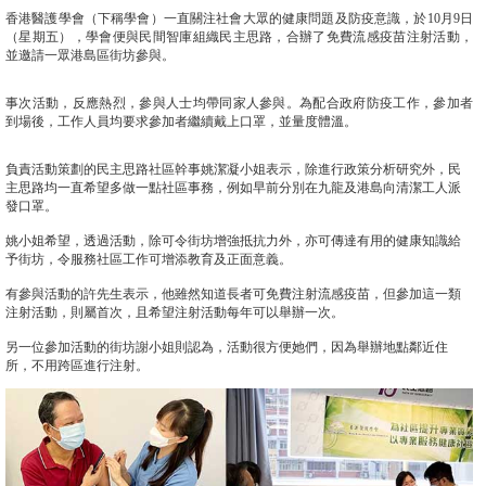
香港醫護學會（下稱學會）一直關注社會大眾的健康問題及防疫意識，於10月9日
（星期五），學會便與民間智庫組織民主思路，合辦了免費流感疫苗注射活動，
並邀請一眾港島區街坊參與。
事次活動，反應熱烈，參與人士均帶同家人參與。為配合政府防疫工作，參加者
到場後，工作人員均要求參加者繼續戴上口罩，並量度體溫。
負責活動策劃的民主思路社區幹事姚潔凝小姐表示，除進行政策分析研究外，民
主思路均一直希望多做一點社區事務，例如早前分別在九龍及港島向清潔工人派
發口罩。
姚小姐希望，透過活動，除可令街坊增強抵抗力外，亦可傳達有用的健康知識給
予街坊，令服務社區工作可增添教育及正面意義。
有參與活動的許先生表示，他雖然知道長者可免費注射流感疫苗，但參加這一類
注射活動，則屬首次，且希望注射活動每年可以舉辦一次。
另一位參加活動的街坊謝小姐則認為，活動很方便她們，因為舉辦地點鄰近住
所，不用跨區進行注射。