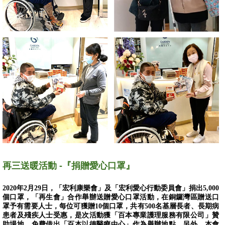
再三送暖活動 -『捐贈愛心口罩』
2020年2月29日，「宏利康樂會」及「宏利愛心行動委員會」捐出5,000
個口罩，「再生會」合作舉辦送贈愛心口罩活動，在銅鑼灣區贈送口
罩予有需要人士，每位可獲贈10個口罩，共有500名基層長者、長期病
患者及殘疾人士受惠，是次活動獲「百本專業護理服務有限公司」贊
助場地，免費借出「百本以德醫療中心」作為舉辦地點。另外，本會