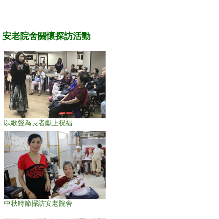
安老院舍關懷探訪活動
以歌聲為長者獻上祝福
中秋時節探訪安老院舍