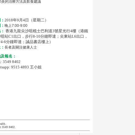
節炎的治療方法及飲食建議
期：
2018年9月4日（星期二）
間：
晚上7:00-9:00
點：
香港九龍尖沙咀梳士巴利道3號星光行4樓（港鐵
咀站C1出口，步行8-10分鐘即達；尖東站L6出口，
4-6分鐘即達；誠品書店樓上）
象：
長者及關注健康人士
詢及報名：
 3549 8402
tsapp: 9515 4893 王小姐
alth.
at 3549 8402.