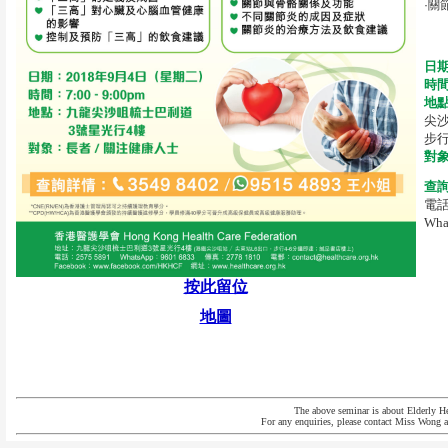
·關
日
時
地
尖沙
步行
對
查
電話:
Wha
按此留位
地圖
The above seminar is about Elderly He
For any enquiries, please contact Miss Wong 