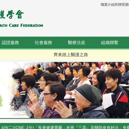
職業介紹所牌照號碼：
認證服務
社會服務
醫療法規
組織聯繫
齊來踏上醫護之路
4/9(二)(CNE: 2分)「長者健康寶藏：改善『三高』及關節炎有妙法」免