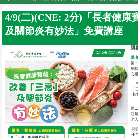
4/9(二)(CNE: 2分)「長
及關節炎有妙法」免費講座
講
講
第
劉
心
·「
·「
· 
第
莊
老
·關
·不