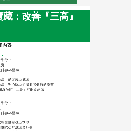
者健康寶藏：改善『三高』
座內容
者：
一部分：
駿良
臟科專科醫生
三高」的定義及成因
三高」對心臟及心腦血管健康的影響
控制及預防「三高」的飲食建議
二部分：
麗
人科專科醫生
節與骨骼關係及功能
同關節炎的成因及症狀