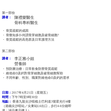
第一部份
講者：
陳禮樂醫生
骨科專科醫生
・ 骨質疏鬆的成因
・ 骨骼知多D-何謂骨芽細胞及破骨細胞?
・ 骨質疏鬆的高危群及日常護理方法
第二部份
講者：
李正雅小姐
營養師
・ 預防勝治療：日常飲食防禦骨質疏鬆
・ 維他命D及鈣對骨芽細胞及破骨細胞幫助
・ 不同年齡、性別、職業對維他命D及鈣的需求
日期：
2017年4月21日（星期五）
時間：
下午7時至9時30分
地點：
香港九龍尖沙咀梳士巴利道3號星光行4樓
（港鐵尖沙咀站／尖東站L6出口，步行4-6分鐘即
達；誠品書店樓上）