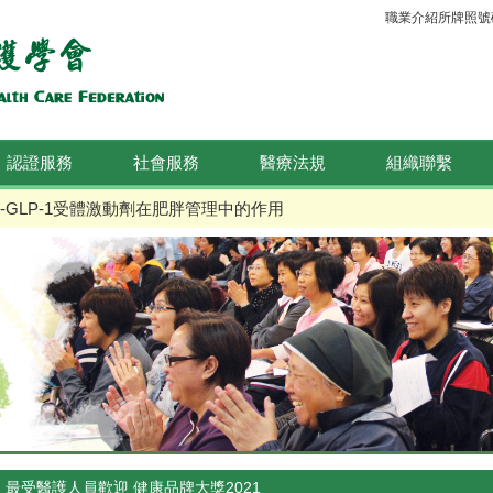
職業介紹所牌照號碼：
認證服務
社會服務
醫療法規
組織聯繫
-GLP-1受體激動劑在肥胖管理中的作用
最受醫護人員歡迎 健康品牌大獎2021