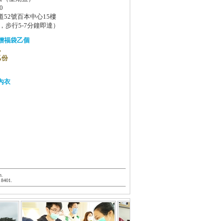
0
52號百本中心15樓
，步行5-7分鐘即達）
贈福袋乙個
包
t乙份
內衣
n.
 8401.