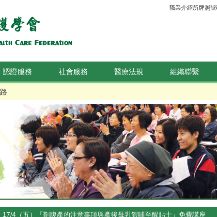
職業介紹所牌照號碼：
認證服務
社會服務
醫療法規
組織聯繫
路
17/4（五）「剖腹產的注意事項與產後母乳餵哺至醒貼士」免費講座