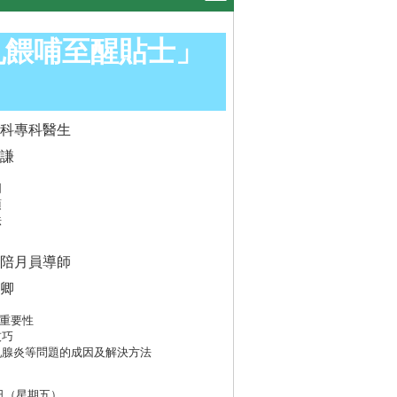
乳餵哺至醒貼士」
科專科醫生
謙
同
項
法
陪月員導師
卿
的重要性
技巧
乳腺炎等問題的成因及解決方法
7日（星期五）