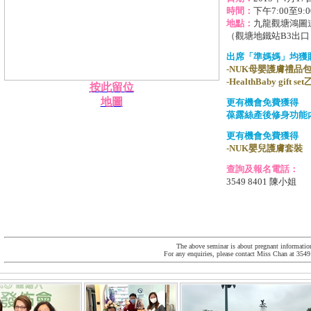
時間：
下午7:00至9:0
地點：
九龍觀塘鴻圖道
（觀塘地鐵站B3出口
出席「準媽媽」均獲
-NUK母嬰護膚禮品
-HealthBaby gift se
按此留位
地圖
更有機會免費獲得
葆露絲產後修身功能
更有機會免費獲得
-NUK嬰兒護膚套裝
查詢及報名電話：
3549 8401 陳小姐
The above seminar is about pregnant informatio
For any enquiries, please contact Miss Chan at 3549