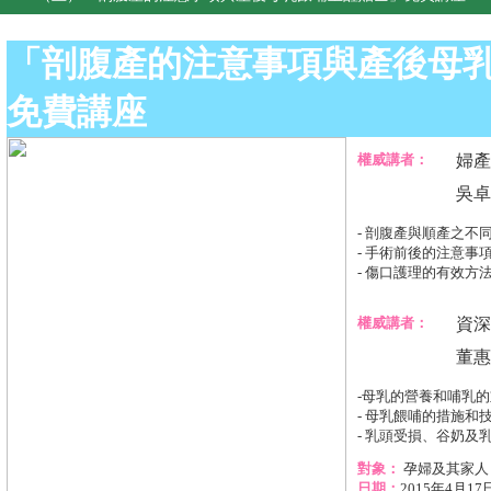
「剖腹產的注意事項與產後母
免費講座
權威講者：
婦產
吳卓
- 剖腹產與順產之不
- 手術前後的注意事
- 傷口護理的有效方
權威講者：
資深
董惠
-母乳的營養和哺乳
- 母乳餵哺的措施和
- 乳頭受損、谷奶及
對象：
孕婦及其家人
日期：
2015年4月1