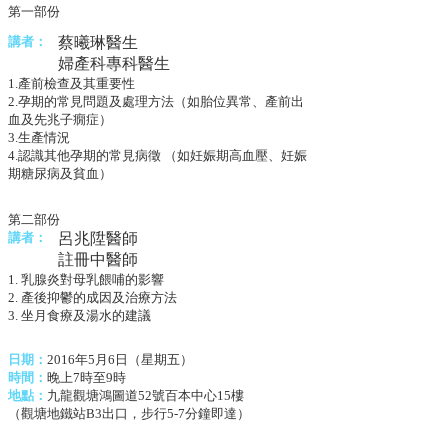
第一部份
講者：
蔡曦琳醫生
婦產科專科醫生
1.產前檢查及其重要性
2.孕期的常見問題及處理方法（如胎位異常、產前出
血及先兆子癇症）
3.生產情況
4.認識其他孕期的常見病徵 （如妊娠期高血壓、妊娠
期糖尿病及貧血）
第二部份
講者：
呂兆陞醫師
註冊中醫師
1. 乳腺炎對母乳餵哺的影響
2. 產後抑鬱的成因及治療方法
3. 坐月食療及湯水的建議
日期：
2016年5月6日（星期五）
時間：
晚上7時至9時
地點：
九龍觀塘鴻圖道52號百本中心15樓
（觀塘地鐵站B3出口，步行5-7分鐘即達）