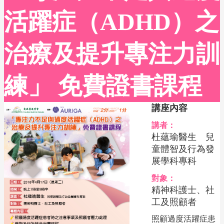
活躍症（ADHD）之
治療及提升專注力訓
練」 免費證書課程
講座內容
講者：
杜蘊瑜醫生 兒
童體智及行為發
展學科專科
對象：
精神科護士、社
工及照顧者
照顧過度活躍症患