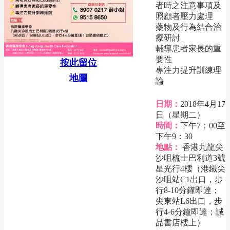
者時之注意事項及
照顧者壓力處理
藥物及行為結合治
療研討
輔導患者家長的重
要性
按此留位
專注力提升訓練理
地圖
論
日期：
2018年4月17
日（星期二）
時間：
下午7：00至
下午9：30
地點：
香港九龍尖
沙咀梳士巴利道3號
星光行4樓（港鐵尖
沙咀站C1出口，步
行8-10分鐘即達；
尖東站L6出口，步
行4-6分鐘即達；誠
品書店樓上）