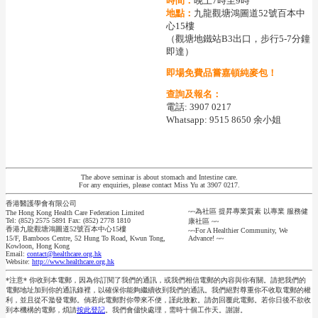
時間：
晚上7時至9時
地點：
九龍觀塘鴻圖道52號百本中
心15樓
（觀塘地鐵站B3出口，步行5-7分鐘
即達）
即場免費品嘗嘉頓純麥包！
查詢及報名：
電話: 3907 0217
Whatsapp: 9515 8650 余小姐
The above seminar is about stomach and Intestine care.
For any enquiries, please contact Miss Yu at 3907 0217.
香港醫護學會有限公司
~~為社區 提昇專業質素 以專業 服務健
The Hong Kong Health Care Federation Limited
Tel: (852) 2575 5891 Fax: (852) 2778 1810
康社區 ~~
香港九龍觀塘鴻圖道52號百本中心15樓
~~For A Healthier Community, We
15/F, Bamboos Centre, 52 Hung To Road, Kwun Tong,
Advance! ~~
Kowloon, Hong Kong
Email:
contact@healthcare.org.hk
Website:
http://www.healthcare.org.hk
*注意* 你收到本電郵，因為你訂閱了我們的通訊，或我們相信電郵的內容與你有關。請把我們的
電郵地址加到你的通訊錄裡，以確保你能夠繼續收到我們的通訊。我們絕對尊重你不收取電郵的權
利，並且從不濫發電郵。倘若此電郵對你帶來不便，謹此致歉。請勿回覆此電郵。若你日後不欲收
到本機構的電郵，煩請
按此登記
。我們會儘快處理，需時十個工作天。謝謝。