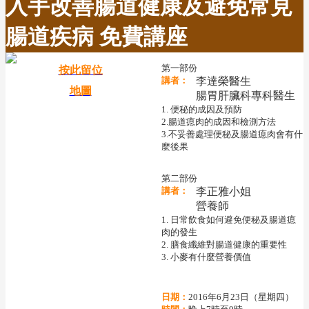
入手改善腸道健康及避免常見
腸道疾病 免費講座
第一部份
按此留位
講者：
李達榮醫生
地圖
腸胃肝臟科專科醫生
1. 便秘的成因及預防
2.腸道瘜肉的成因和檢測方法
3.不妥善處理便秘及腸道瘜肉會有什
麼後果
第二部份
講者：
李正雅小姐
營養師
1. 日常飲食如何避免便秘及腸道瘜
肉的發生
2. 膳食纖維對腸道健康的重要性
3. 小麥有什麼營養價值
日期：
2016年6月23日（星期四）