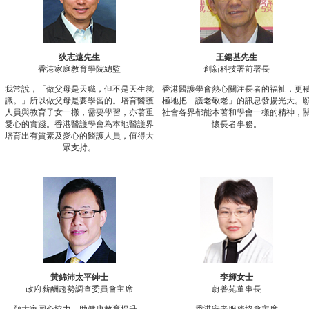
狄志遠先生
王鍚基先生
香港家庭教育學院總監
創新科技署前署長
我常說，「做父母是天職，但不是天生就
香港醫護學會熱心關注長者的福祉，更
識。」所以做父母是要學習的。培育醫護
極地把「護老敬老」的訊息發揚光大。
人員與教育子女一樣，需要學習，亦著重
社會各界都能本著和學會一樣的精神，
愛心的實踐。香港醫護學會為本地醫護界
懷長者事務。
培育出有質素及愛心的醫護人員，值得大
眾支持。
黃錦沛太平紳士
李輝女士
政府薪酬趨勢調查委員會主席
蔚蓍苑董事長