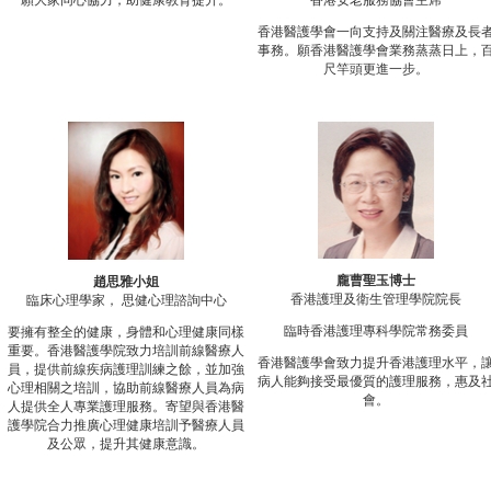
願大家同心協力，助健康教育提升。
香港安老服務協會主席
香港醫護學會一向支持及關注醫療及長
事務。願香港醫護學會業務蒸蒸日上，
尺竿頭更進一步。
龐曹聖玉博士
趙思雅小姐
香港護理及衛生管理學院院長
臨床心理學家， 思健心理諮詢中心
臨時香港護理專科學院常務委員
要擁有整全的健康，身體和心理健康同樣
重要。香港醫護學院致力培訓前線醫療人
香港醫護學會致力提升香港護理水平，
員，提供前線疾病護理訓練之餘，並加強
病人能夠接受最優質的護理服務，惠及
心理相關之培訓，協助前線醫療人員為病
會。
人提供全人專業護理服務。寄望與香港醫
護學院合力推廣心理健康培訓予醫療人員
及公眾，提升其健康意識。