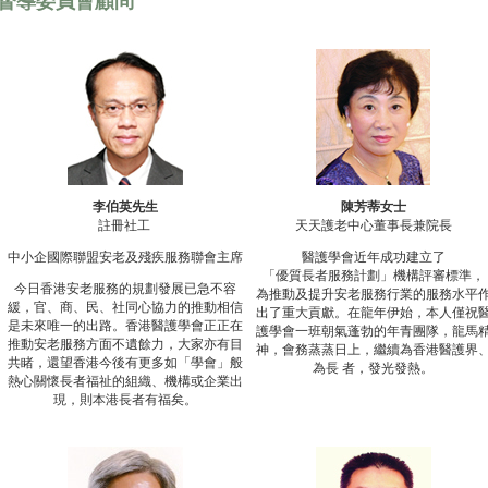
督導委員會顧問
李伯英先生
陳芳蒂女士
註冊社工
天天護老中心董事長兼院長
中小企國際聯盟安老及殘疾服務聯會主席
醫護學會近年成功建立了
「優質長者服務計劃」機構評審標準，
今日香港安老服務的規劃發展已急不容
為推動及提升安老服務行業的服務水平
緩，官、商、民、社同心協力的推動相信
出了重大貢獻。在龍年伊始，本人僅祝
是未來唯一的出路。香港醫護學會正正在
護學會一班朝氣蓬勃的年青團隊，龍馬
推動安老服務方面不遺餘力，大家亦有目
神，會務蒸蒸日上，繼續為香港醫護界
共睹，還望香港今後有更多如「學會」般
為長 者，發光發熱。
熱心關懷長者福祉的組織、機構或企業出
現，則本港長者有福矣。