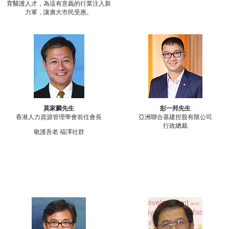
育醫護人才，為這有意義的行業注入新
力軍，讓廣大市民受惠。
莫家麟先生
彭一邦先生
香港人力資源管理學會前任會長
亞洲聯合基建控股有限公司
行政總裁
敬護吾老 福澤社群