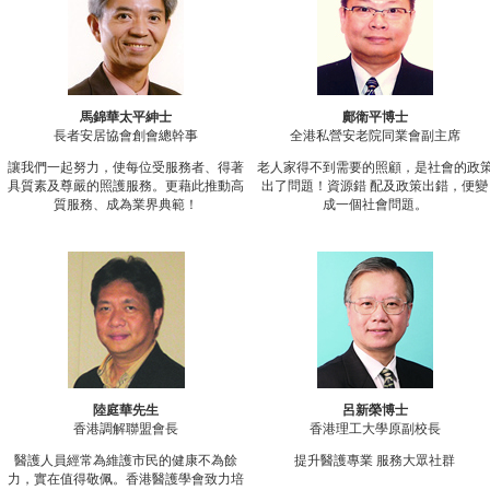
馬錦華太平紳士
鄺衛平博士
長者安居協會創會總幹事
全港私營安老院同業會副主席
讓我們一起努力，使每位受服務者、得著
老人家得不到需要的照顧，是社會的政
具質素及尊嚴的照護服務。更藉此推動高
出了問題！資源錯 配及政策出錯，便變
質服務、成為業界典範！
成一個社會問題。
陸庭華先生
呂新榮博士
香港調解聯盟會長
香港理工大學原副校長
醫護人員經常為維護市民的健康不為餘
提升醫護專業 服務大眾社群
力，實在值得敬佩。香港醫護學會致力培