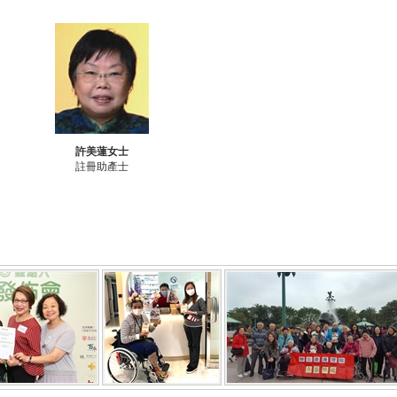
許美蓮女士
註冊助產士