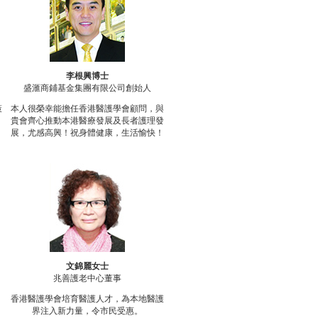
李根興博士
盛滙商鋪基金集團有限公司創始人
策
本人很榮幸能擔任香港醫護學會顧問，與
貴會齊心推動本港醫療發展及長者護理發
展，尤感高興！祝身體健康，生活愉快！
文錦麗女士
兆善護老中心董事
香港醫護學會培育醫護人才，為本地醫護
界注入新力量，令市民受惠。