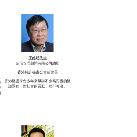
王皓明先生
金信管理顧問有限公司總監
香港特許秘書公會前會長
香港醫護學會多年來舉辦不少高質素的醫
作
護課程，對社會的貢獻，功不可沒。
醫
精
、