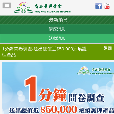
最新消息
講座消息
活動消息
返回
1分鐘問卷調查-送出總值近$50,000疤痕護
理產品