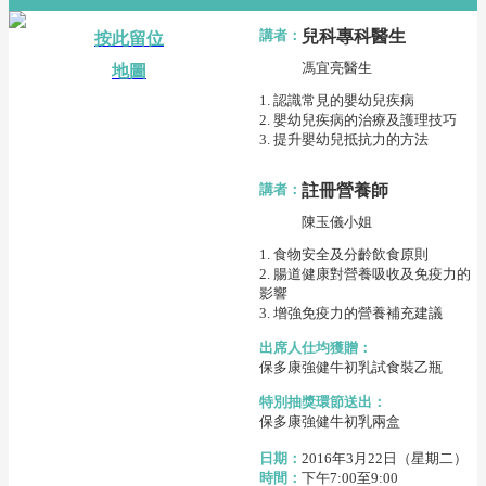
講者：
兒科專科醫生
按此留位
馮宜亮醫生
地圖
1. 認識常見的嬰幼兒疾病
2. 嬰幼兒疾病的治療及護理技巧
3. 提升嬰幼兒抵抗力的方法
講者：
註冊營養師
陳玉儀小姐
1. 食物安全及分齡飲食原則
2. 腸道健康對營養吸收及免疫力的
影響
3. 增強免疫力的營養補充建議
出席人仕均獲贈：
保多康強健牛初乳試食裝乙瓶
特別抽獎環節送出：
保多康強健牛初乳兩盒
日期：
2016年3月22日（星期二）
時間：
下午7:00至9:00