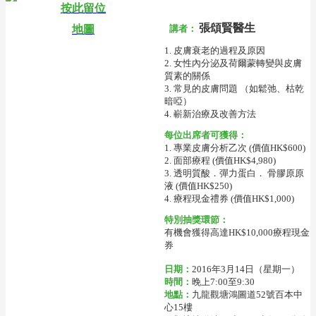
按此留位
張頌賢醫生
地圖
講者：
1. 皮膚衰老的過程及原因
2. 女性內分泌及荷爾蒙轉變與皮膚
質素的關係
3. 常見的皮膚問題 （如鬆弛、枯乾
暗啞）
4. 嶄新治療及改善方法
每位出席者可獲得：
1. 專業皮膚分析乙次 (價值HK$600)
2. 面部療程 (價值HK$4,980)
3. 透明質酸．彈力蛋白． 骨膠原原
液 (價值HK$250)
4. 療程現金禮券 (價值HK$1,000)
特別抽獎環節：
有機會獲得高達HK$10,000療程現金
券
日期：
2016年3月14日（星期一）
時間：
晚上7:00至9:30
地點：
九龍觀塘鴻圖道52號百本中
心15樓