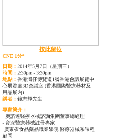
按此留位
CNE 1分*
日期：
2014年5月7日（星期三）
時間：
2:30pm - 3:30pm
地點：
香港灣仔博覽道1號香港會議展覽中
心展覽廳3D會議室 (香港國際醫療器材及
用品展內)
講者：
鐘志輝先生
專家簡介：
- 奧諮達醫療器械諮詢集團董事總經理
- 資深醫療器械註冊專家
-廣東省食品藥品職業學院 醫療器械系課程
顧問