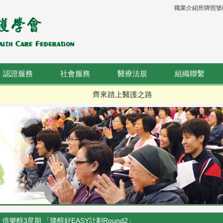
職業介紹所牌照號碼：
認證服務
社會服務
醫療法規
組織聯繫
齊來踏上醫護之路
倍樂醇3星期 「降醇好EASY計劃Round2」