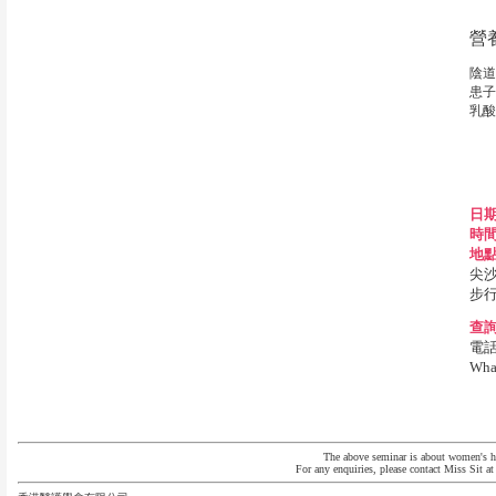
營
陰道
患子
乳酸
日
時
地
尖沙
步行
查
電話:
Wha
The above seminar is about women's h
For any enquiries, please contact Miss Sit a