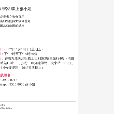
養學家 李正雅小姐
炎患者之進食宜忌
宮肌瘤的婦女飲食需知
菌及益生菌的妙用
期：
2017年11月10日（星期五）
間：
下午7時至下午9時30分
點：
香港九龍尖沙咀梳士巴利道3號星光行4樓（港鐵
咀站C1出口，步行8-10分鐘即達；尖東站L6出口，
4-6分鐘即達；誠品書店樓上）
詢及報名：
 3907 0217
tsapp: 9515 8650 薛小姐
ealth.
t 3907 0217.