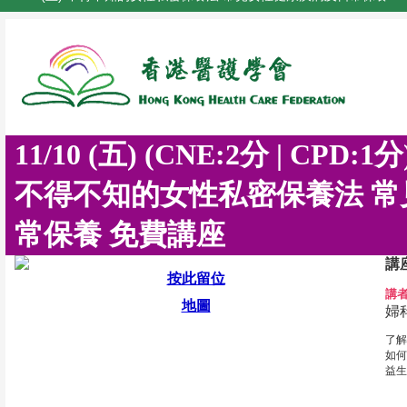
11/10 (五) (CNE:2分 | CPD:1分
不得不知的女性私密保養法 
常保養 免費講座
講
按此留位
講
地圖
婦
了解
如何
益生