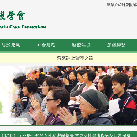
職業介紹所牌照號碼：
認證服務
社會服務
醫療法規
組織聯繫
齊來踏上醫護之路
11/10 (五) 不得不知的女性私密保養法 常見女性健康疾病及日常保養