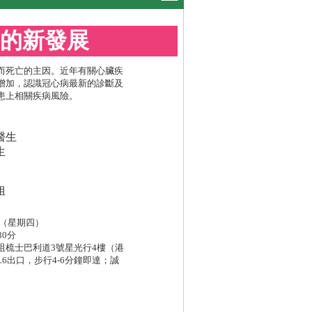
治療的新發展
而死亡的主因。近年有關心臟疾
增加，認識冠心病最新的診斷及
患上相關疾病風險。
醫生
生
姐
日（星期四）
30分
咀梳士巴利道3號星光行4樓（港
6出口，步行4-6分鐘即達；誠