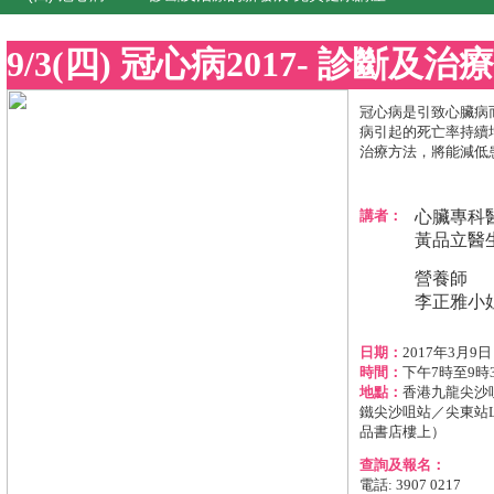
9/3(四) 冠心病2017- 診斷及
冠心病是引致心臟病
病引起的死亡率持續
治療方法，將能減低
講者：
心臟專科
黃品立醫
營養師
李正雅小
日期：
2017年3月9
時間：
下午7時至9時
地點：
香港九龍尖沙
鐵尖沙咀站／尖東站L
品書店樓上）
查詢及報名：
電話: 3907 0217