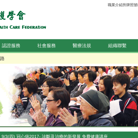
職業介紹所牌照號碼：
認證服務
社會服務
醫療法規
組織聯繫
路
9/3(四) 冠心病2017- 診斷及治療的新發展 免費健康講座