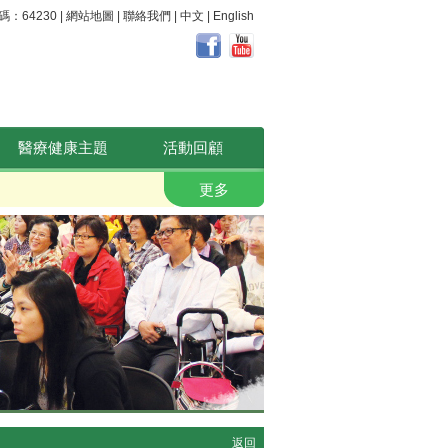
64230 |
網站地圖
|
聯絡我們
|
中文
|
English
醫療健康主題
活動回顧
職安健。 好心晴
更多
返回