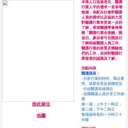
本港人口迅速老化，醫護
行業人手的需求一直有增
無減，為配合社會對醫護
人員的需求以及協助大眾
對醫護行業有更進一步的
了解，香港醫護學會將舉
辦「醫護行業全接觸」開
放日。參加者可在開放日
了解前線醫護人員工作、
醫護行業的前景及體驗他
們的工作，加深對醫護行
業發展的認識及了解。
活動內容
醫護講座：
- 分析行業的特性、職位要
求、就業前景及就職情況
- 介紹醫護前線職位
- 現職醫護人員分享工作經
歷
按此留位
第一場：上午十一時正；
第二場：下午二時正
每場講座長約一小時三十
地圖
分鐘