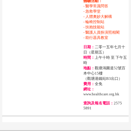
體驗活動：
- 醫學常識問答
- 急救學堂
- 人體奧妙大解構
- 輪椅控制站
- 扶抱技能站
- 醫護人員扮演照相閣
- 助行器具教室
日期：
二零一五年七月十
日（星期五）
時間：
上午十時 至 下午五
時
地點：
觀塘鴻圖道52號百
本中心15樓
（觀塘港鐵站B3出口）
費用：
全免
網址：
www.healthcare.org.hk
查詢及報名電話：
2575
5891