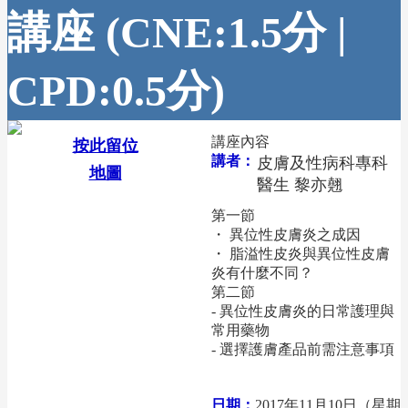
講座 (CNE:1.5分 |
CPD:0.5分)
講座內容
按此留位
講者：
皮膚及性病科專科
地圖
醫生 黎亦翹
第一節
・ 異位性皮膚炎之成因
・ 脂溢性皮炎與異位性皮膚
炎有什麼不同？
第二節
- 異位性皮膚炎的日常護理與
常用藥物
- 選擇護膚產品前需注意事項
日期：
2017年11月10日（星期