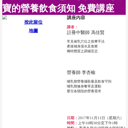
寶的營養飲食須知 免費講座
講座內容
按此留位
講者：
地圖
註冊中醫師 馮佳賢
常見催乳穴位之按摩手法
產後補身湯水及食療
獨特體質之調補宜忌
營養師 李杏榆
哺乳期營養攝取量及飲食守則
哺乳期修身餐單及運動
嬰兒各階段的營養需求
日期：
2017年11月11日（星期六）
時間：
上午10時30分至下午1時