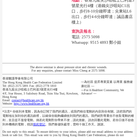
地點：
香港九龍尖沙咀梳士巴利道3
號星光行4樓（港鐵尖沙咀站C1出
口，步行8-10分鐘即達；尖東站L6
出口，步行4-6分鐘即達；誠品書店
樓上）
查詢及報名：
電話: 2575 5098
Whatsapp: 9515 4893 鄭小姐
The above seminar is about pressure ulcer and chronic wounds.
For any enquiries, please contact Miss Cheng at 2575 5098.
香港醫護學會有限公司
~~為社區 提昇專業質素 以專業 服務健
The Hong Kong Health Care Federation Limited
Tel: (852) 2575 5891 Fax: (852) 2778 1810
康社區 ~~
香港九龍尖沙咀梳士巴利道3號星光行4樓
~~For A Healthier Community, We
4/F, Star House, 3 Salisbury Road, Tsim Sha Tsui, Kowloon,
Advance! ~~
Hong Kong
Email:
contact@healthcare.org.hk
Website:
http://www.healthcare.org.hk
*注意* 你收到本電郵，因為你訂閱了我們的通訊，或我們相信電郵的內容與你有關。請把我們的
電郵地址加到你的通訊錄裡，以確保你能夠繼續收到我們的通訊。我們絕對尊重你不收取電郵的權
利，並且從不濫發電郵。倘若此電郵對你帶來不便，謹此致歉。請勿回覆此電郵。若你日後不欲收
到本機構的電郵，煩請
按此登記
。我們會儘快處理，需時十個工作天。謝謝。
Do not reply to this email. To ensure delivery to your inbox, please add our email address to your address
book or safe list. This email was sent to you by Hong Kong Health Care Federation; please do not