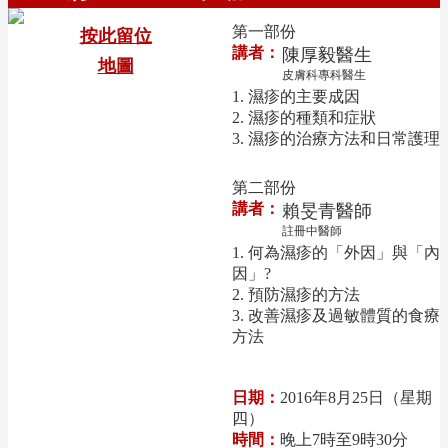
第一部份
按此留位
講者：
陳厚毅醫生
地圖
皮膚科專科醫生
1. 濕疹的主要成因
2. 濕疹的種類和症狀
3. 濕疹的治療方法和日常護理
第二部份
講者：
賴旻青醫師
註冊中醫師
1. 何為濕疹的「外因」與「內
因」?
2. 預防濕疹的方法
3. 改善濕疹及過敏體質的食療
方法
日期：
2016年8月25日（星期
四）
時間：
晚上7時至9時30分