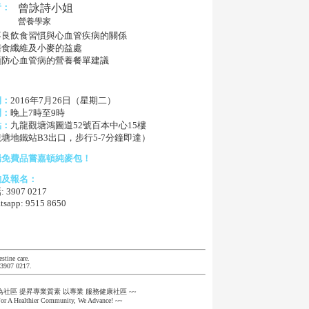
者：
曾詠詩小姐
營養學家
 不良飲食習慣與心血管疾病的關係
 膳食纖維及小麥的益處
 預防心血管病的營養餐單建議
期：
2016年7月26日（星期二）
間：
晚上7時至9時
點：
九龍觀塘鴻圖道52號百本中心15樓
塘地鐵站B3出口，步行5-7分鐘即達）
場免費品嘗嘉頓純麥包！
詢及報名：
 3907 0217
tsapp: 9515 8650
stine care.
t 3907 0217.
~為社區 提昇專業質素 以專業 服務健康社區 ~~
or A Healthier Community, We Advance! ~~