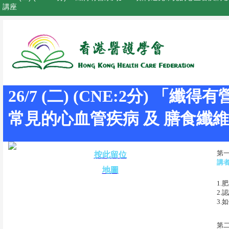
講座
26/7 (二) (CNE:2分) 「
常見的心血管疾病 及 膳食纖
第
按此留位
講
地圖
1.
2.
3.
第