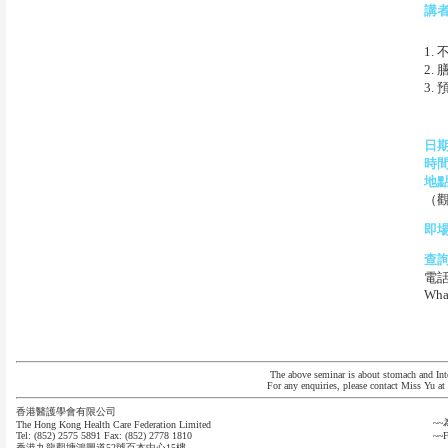
講
1.
2.
3.
日
時
地
（觀
即
查
電話:
Wha
The above seminar is about stomach and Inte
For any enquiries, please contact Miss Yu a
香港醫護學會有限公司
~
The Hong Kong Health Care Federation Limited
Tel: (852) 2575 5891 Fax: (852) 2778 1810
~~F
香港九龍觀塘鴻圖道52號百本中心15樓