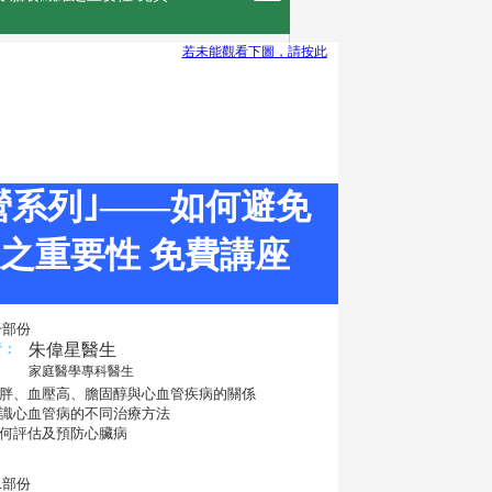
若未能觀看下圖，請按此
纖得有營系列｣——如何避免
維之重要性 免費講座
一部份
者：
朱偉星醫生
家庭醫學專科醫生
肥胖、血壓高、膽固醇與心血管疾病的關係
認識心血管病的不同治療方法
如何評估及預防心臟病
二部份