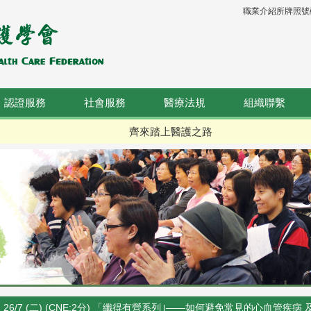
職業介紹所牌照號碼：
認證服務
社會服務
醫療法規
組織聯繫
齊來踏上醫護之路
26/7 (二) (CNE:2分) 「纖得有營系列｣——如何避免常見的心血管疾病