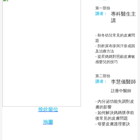
第一部份
講者：
專科醫生主
講
- 秋冬幼兒常見的皮膚問
題
- 剖析尿布疹與汗疹成因
及治療方法
- 提昇媽媽對照顧皮膚敏
感嬰兒的技巧
第二部份
講者：
李慧儀醫師
註冊中醫師
- 內分泌功能失調對皮
膚的影響
按此留位
- 如何解決媽媽懷孕前
後常見的皮膚問題
地圖
- 母嬰皮膚護理要訣