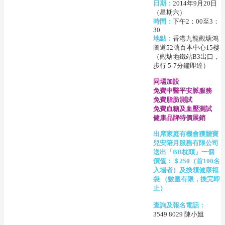
日期：
2014年9月20日
（星期六）
時間：
下午2：00至3：
30
地點：
香港九龍觀塘鴻
圖道52號百本中心15樓
（觀塘地鐵站B3出口，
步行 5-7分鐘即達）
同場加設
免費中醫平安脈服務
免費脂肪測試
免費血糖及血壓測試
健康品牌特價展銷
出席家庭有機會獲贈寶
兒安陪月服務有限公司
送出「BB枕頭」一個
價值：＄250（首100名
入場者）及換領健康福
袋 （數量有限，換完即
止）
查詢及報名電話：
3549 8029 陳小姐