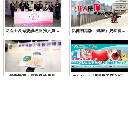
助產士及母嬰護理服務人員協會成立儀式暨產前產後媽媽護理免費講座
仇健明港版「鐵腳」史泰龍食肉菌險奪命
「最受醫護人員歡迎健康品牌大獎2017」頒獎典禮
20170914_認識膽固醇之好與壞：遺傳及壓力成黑手 預防冠心病有法
20170624_了解初生嬰兒常見疾病與護理及產後媽媽營養補充_part A
20170624_了解初生嬰兒常見疾病與護理及產後媽媽營養補充_part B