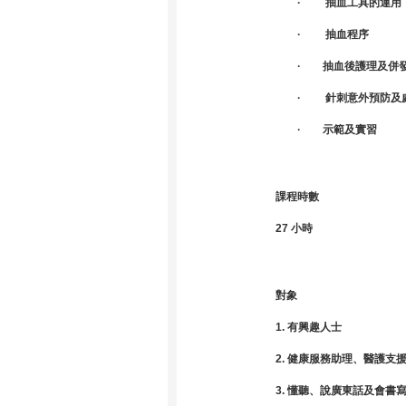
· 抽血工具的運用
· 抽血程序
· 抽血後護理及併
· 針刺意外預防及
· 示範及實習
課程時數
27 小時
對象
1. 有興趣人士
2.
健康服務助
理、
醫護支
3. 懂聽、說廣東話及會書