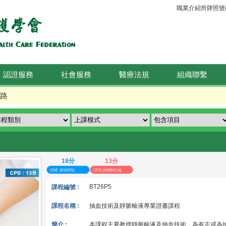
職業介紹所牌照號碼：
認證服務
社會服務
醫療法規
組織聯繫
路
18分
13分
CNE (RN/EN)
CPD (HW/HCA)
BT26P5
課程編號 :
課程名稱 :
抽血技術及靜脈輸液專業證書課程
簡介 :
本課程主要教授靜脈輸液及抽血技術，為有志成為