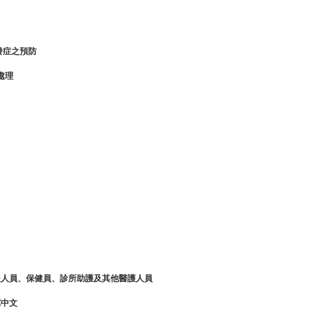
發症之預防
處理
援人
員、
保健
員、
診所助護及其他醫護人
員
寫中文