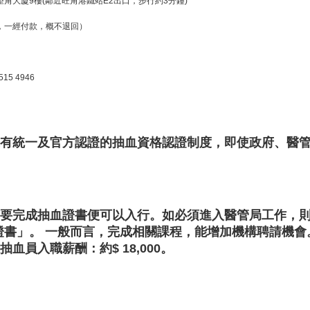
好望角大廈9樓(鄰近旺角港鐵站E2出口，步行約3分鐘)
00，一經付款，概不退回）
515 4946
有統一及官方認證的抽血資格認證制度，即使政府、醫
要完成抽血證書便可以入行。如必須進入醫管局工作，則
證書」。
一般而言，完成相關課程，能增加機構聘請機會
血員入職薪酬：約$ 18,000。