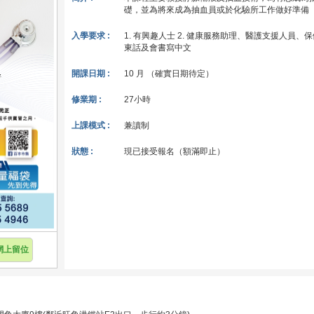
礎，並為將來成為抽血員或於化驗所工作做好準備
入學要求 :
1. 有興趣人士 2. 健康服務助理、醫護支援人員、
東話及會書寫中文
開課日期 :
10 月 （確實日期待定）
修業期 :
27小時
上課模式 :
兼讀制
狀態 :
現已接受報名（額滿即止）
網上留位