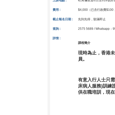
上課地點 :
旺角彌敦道612至618號
費用 :
$4,000（已含行政費$1
截止報名日期 :
先到先得，額滿即止
查詢 :
2575 5689 / Whatsapp：9
詳情 :
課程簡介
現時為止，香港未
員。
有意入行人士只需
床病人服務)訓練
供在職培訓，現在抽