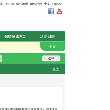
64230 |
網站地圖
|
聯絡我們
|
中文
|
English
醫療健康主題
活動回顧
職安健。 好心晴
更多
搜尋
返回
抽血員和重溫抽血技術之前線醫護人員打好基