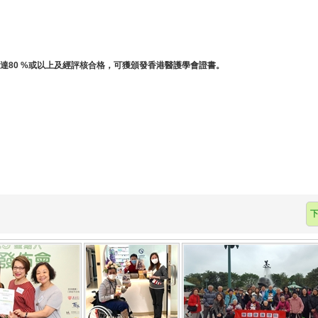
達80 %或以上及經評核合格，可獲頒發香港醫護學會證書。