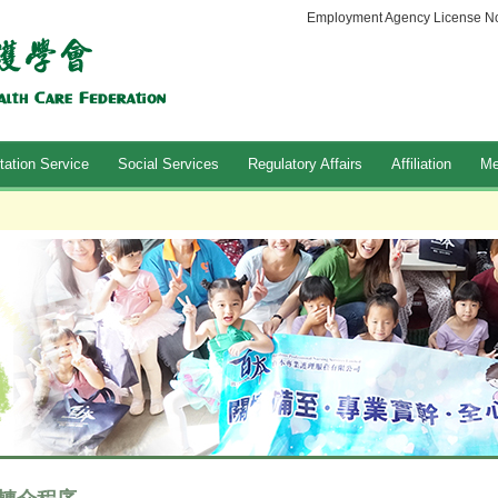
Employment Agency License No
tation Service
Social Services
Regulatory Affairs
Affiliation
Me