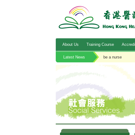
About Us
Training Course
Accredi
Latest News
be a nurse