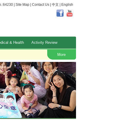
.:64230 |
Site Map
|
Contact Us
|
中文
|
English
dical & Health
Activity Review
Occupational Safety and Health
More