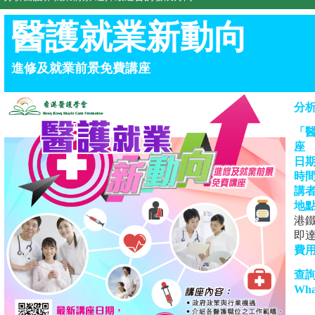
醫護就業新動向
進修及就業前景免費講座
分
「
座
日
時
講
地
港鐵
即達
費
查
Wha