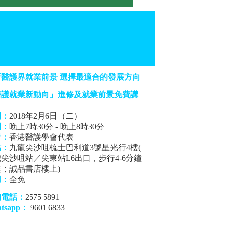
析醫護界就業前景 選擇最適合的發展方向
醫護就業新動向」進修及就業前景免費講
期：
2018年2月6日（二）
間：
晚上7時30分 - 晚上8時30分
者：
香港醫護學會代表
點：
九龍尖沙咀梳士巴利道3號星光行4樓(
尖沙咀站／尖東站L6出口，步行4-6分鐘
；誠品書店樓上)
用：
全免
詢電話：
2575 5891
tsapp：
9601 6833