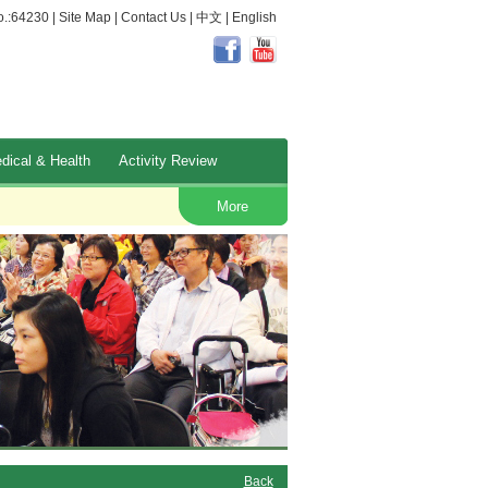
.:64230 |
Site Map
|
Contact Us
|
中文
|
English
dical & Health
Activity Review
Occupational Safety and Health
More
Back