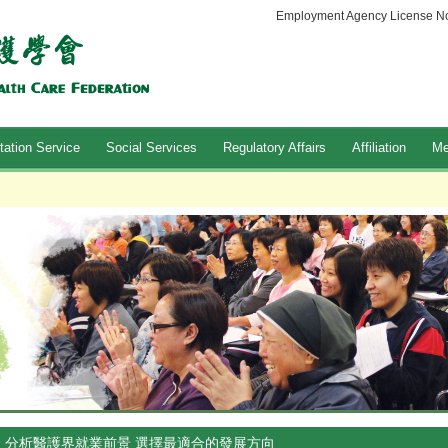
Employment Agency License No
tation Service
Social Services
Regulatory Affairs
Affiliation
Me
分析醫護界就業前景 選擇最適合的發展方向