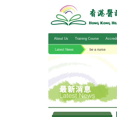
About Us
Training Course
Accredi
Latest News
be a nurse