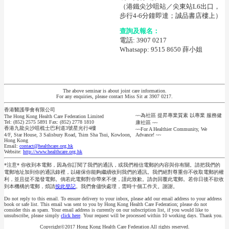
（港鐵尖沙咀站／尖東站L6出口，
步行4-6分鐘即達；誠品書店樓上）
查詢及報名：
電話: 3907 0217
Whatsapp: 9515 8650 薛小姐
The above seminar is about joint care information.
For any enquiries, please contact Miss Sit at 3907 0217.
香港醫護學會有限公司
~~為社區 提昇專業質素 以專業 服務健
The Hong Kong Health Care Federation Limited
Tel: (852) 2575 5891 Fax: (852) 2778 1810
康社區 ~~
香港九龍尖沙咀梳士巴利道3號星光行4樓
~~For A Healthier Community, We
4/F, Star House, 3 Salisbury Road, Tsim Sha Tsui, Kowloon,
Advance! ~~
Hong Kong
Email:
contact@healthcare.org.hk
Website:
http://www.healthcare.org.hk
*注意* 你收到本電郵，因為你訂閱了我們的通訊，或我們相信電郵的內容與你有關。請把我們的
電郵地址加到你的通訊錄裡，以確保你能夠繼續收到我們的通訊。我們絕對尊重你不收取電郵的權
利，並且從不濫發電郵。倘若此電郵對你帶來不便，謹此致歉。請勿回覆此電郵。若你日後不欲收
到本機構的電郵，煩請
按此登記
。我們會儘快處理，需時十個工作天。謝謝。
Do not reply to this email. To ensure delivery to your inbox, please add our email address to your address
book or safe list. This email was sent to you by Hong Kong Health Care Federation; please do not
consider this as spam. Your email address is currently on our subscription list, if you would like to
unsubscribe, please simply
click here
. Your request will be processed within 10 working days. Thank you.
Copyright©2017 Hong Kong Health Care Federation All rights reserved.