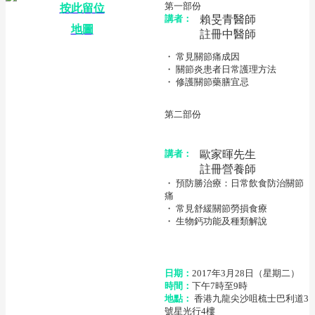
第一部份
按此留位
講者：
賴旻青醫師
地圖
註冊中醫師
・ 常見關節痛成因
・ 關節炎患者日常護理方法
・ 修護關節藥膳宜忌
第二部份
講者：
歐家暉先生
註冊營養師
・ 預防勝治療：日常飲食防治關節
痛
・ 常見舒緩關節勞損食療
・ 生物鈣功能及種類解說
日期：
2017年3月28日（星期二）
時間：
下午7時至9時
地點：
香港九龍尖沙咀梳士巴利道3
號星光行4樓