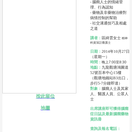
- 腦癎人士的情緒管
理、行為認知
- 藥物及非藥物治療對
病情控制的幫助
- 社交溝通技巧及相處
之道
講者：
區綺雲女士
精神
科資深註冊護士
日期：
2014年10月27日
（星期一）
時間：
晚上7:00至8:30
地點：
九龍觀塘鴻圖道
52號百本中心15樓
（觀塘地鐵站B3出口，
步行5-7分鐘即達）
對象：
腦癇人士及其家
人、醫護人員、公眾人
按此留位
士
地圖
出席講座即可獲得腦癇
症日誌及最新腦癇藥物
資訊冊
查詢及報名電話：