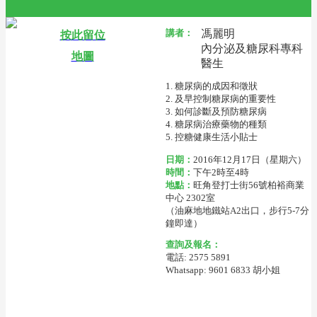
講者：
馮麗明
按此留位
內分泌及糖尿科專科
地圖
醫生
1. 糖尿病的成因和徵狀
2. 及早控制糖尿病的重要性
3. 如何診斷及預防糖尿病
4. 糖尿病治療藥物的種類
5. 控糖健康生活小貼士
日期：
2016年12月17日（星期六）
時間：
下午2時至4時
地點：
旺角登打士街56號柏裕商業
中心 2302室
（油麻地地鐵站A2出口，步行5-7分
鐘即達）
查詢及報名：
電話: 2575 5891
Whatsapp: 9601 6833 胡小姐