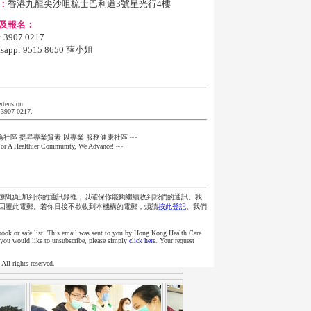
：
香港九龍尖沙咀梳士巴利道3號星光行4樓
及報名：
3907 0217
sapp: 9515 8650 薛小姐
rtension.
t 3907 0217.
~為社區 提昇專業質素 以專業 服務健康社區 ~~
or A Healthier Community, We Advance! ~~
電郵地址加到你的通訊錄裡，以確保你能夠繼續收到我們的通訊。我
回覆此電郵。若你日後不欲收到本機構的電郵，煩請
按此登記
。我們
 book or safe list. This email was sent to you by Hong Kong Health Care
if you would like to unsubscribe, please simply
click here
. Your request
ll rights reserved.