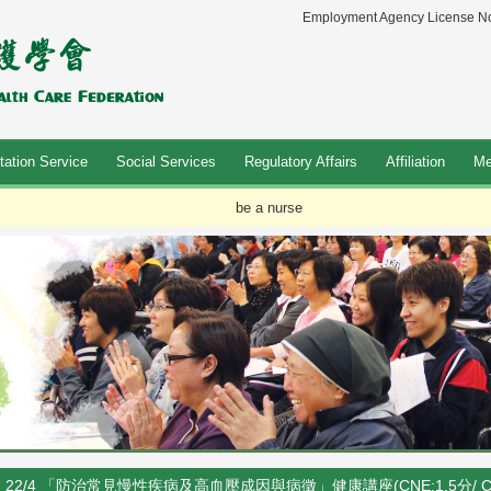
Employment Agency License No
tation Service
Social Services
Regulatory Affairs
Affiliation
Me
be a nurse
22/4 「防治常見慢性疾病及高血壓成因與病徵」健康講座(CNE:1.5分/ CPD