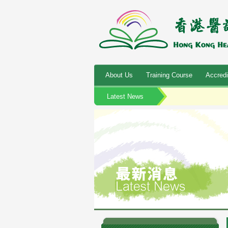
About Us
Training Course
Accredi
Latest News