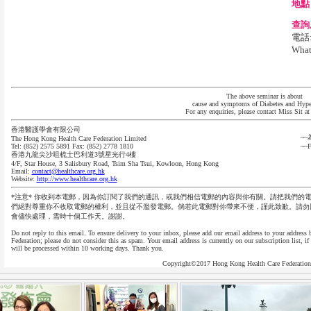
地點
查詢
電話: 
What
The above seminar is about
cause and symptoms of Diabetes and Hype
For any enquiries, please contact Miss Sit a
香港醫護學會有限公司
~
The Hong Kong Health Care Federation Limited
Tel: (852) 2575 5891 Fax: (852) 2778 1810
~~F
香港九龍尖沙咀梳士巴利道3號星光行4樓
4/F, Star House, 3 Salisbury Road, Tsim Sha Tsui, Kowloon, Hong Kong
Email:
contact@healthcare.org.hk
Website:
http://www.healthcare.org.hk
*注意* 你收到本電郵，因為你訂閱了我們的通訊，或我們相信電郵的內容與你有關。請把我們的
們絕對尊重你不收取電郵的權利，並且從不濫發電郵。倘若此電郵對你帶來不便，謹此致歉。請勿
會儘快處理，需時十個工作天。謝謝。
Do not reply to this email. To ensure delivery to your inbox, please add our email address to your address
Federation; please do not consider this as spam. Your email address is currently on our subscription list, 
will be processed within 10 working days. Thank you.
Copyright©2017 Hong Kong Health Care Federation A