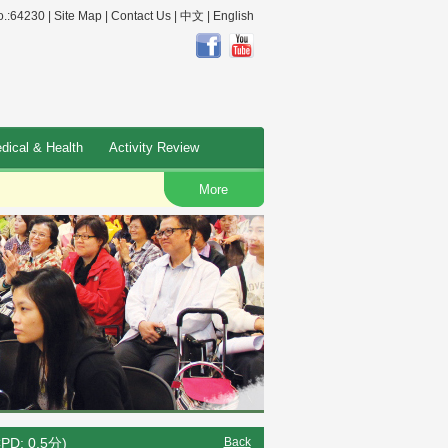
.:64230 |
Site Map
|
Contact Us
|
中文
|
English
dical & Health
Activity Review
More
O
: 0.5分)
Back