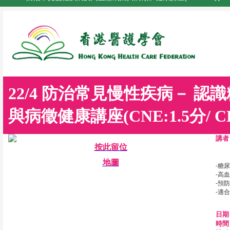
22/4 防治常見慢性疾病－ 
與病徵健康講座(CNE:1.5分/ CPD
講者
按此留位
地圖
-糖
-高
-預
-適
日期
時間