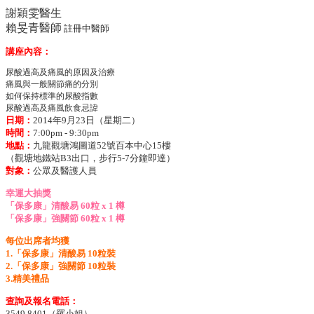
謝穎雯醫生
賴旻青醫師
註冊中醫師
講座內容：
尿酸過高及痛風的原因及治療
痛風與一般關節痛的分別
如何保持標準的尿酸指數
尿酸過高及痛風飲食忌諱
日期：
2014年9月23日（星期二）
時間：
7:00pm - 9:30pm
地點：
九龍觀塘鴻圖道52號百本中心15樓
（觀塘地鐵站B3出口，步行5-7分鐘即達）
對象：
公眾及醫護人員
幸運大抽獎
「保多康」清酸易 60粒 x 1 樽
「保多康」強關節 60粒 x 1 樽
每位出席者均獲
1.「保多康」清酸易 10粒裝
2.「保多康」強關節 10粒裝
3.精美禮品
查詢及報名電話：
3549 8401（羅小姐）