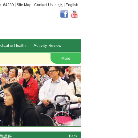
.:64230 |
Site Map
|
Contact Us
|
中文
|
English
dical & Health
Activity Review
Occupational Safety and Health
More
費講座
Back