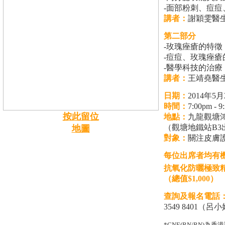
-面部粉刺、痘
講者：
謝穎雯醫
第二部分
-玫瑰痤瘡的特徵
-痘痘、玫瑰痤瘡
-醫學科技的治療
講者：
王靖堯醫
日期：
2014年5
時間：
7:00pm - 9
按此留位
地點：
九龍觀塘鴻
（觀塘地鐵站B3
地圖
對象：
關注皮膚
每位出席者均有機會
抗氧化防曬極致精華
（總值$1,000）
查詢及報名電話
3549 8401（呂
*CNE(RN/RN)