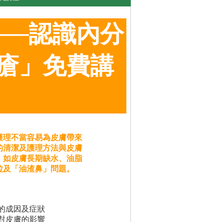
──認識內分
瘡」免費講
護理不當容易為皮膚帶來
的清潔及護理方法與皮膚
，如皮膚長期缺水、油脂
粒及「油渣鼻」問題。
的成因及症狀
對皮膚的影響