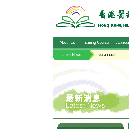
About Us
Training Course
Accredi
Latest News
be a nurse