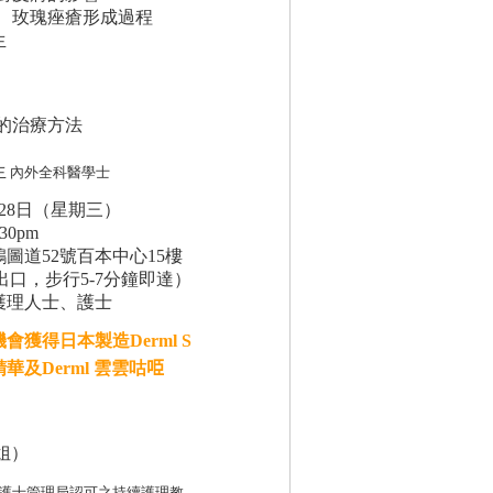
痘、玫瑰痤瘡形成過程
生
的治療方法
生
內外全科醫學士
月28日（星期三）
:30pm
圖道52號百本中心15樓
出口，步行5-7分鐘即達）
護理人士、護士
獲得日本製造Derml S
及Derml 雲雲咕𠱸
：
小姐）
為香港護士管理局認可之持續護理教